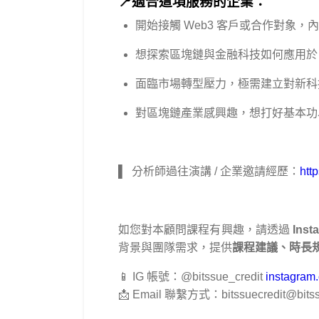
📍適合這項服務的企業：
開始接觸 Web3 客戶或合作對象
想探索區塊鏈與金融科技如何應用於
面臨市場轉型壓力，極需建立對新科
對區塊鏈產業感興趣，想打好基本功
▌ 分析師過往演講 / 企業邀請經歷：
http
如您對本顧問課程有興趣，請透過
Ins
背景與團隊需求，提供
課程建議、時長
📱 IG 帳號：@bitssue_credit
instagram.
📩 Email 聯繫方式：bitssuecredit@bitss