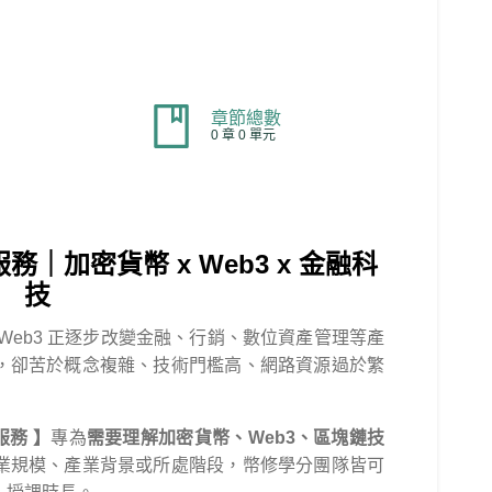
章節總數
0 章 0 單元
務｜加密貨幣 x Web3 x 金融科
技
Web3 正逐步改變金融、行銷、數位資產管理等產
，卻苦於概念複雜、技術門檻高、網路資源過於繁
服務 】
專為
需要理解加密貨幣、Web3、區塊鏈技
業規模、產業背景或所處階段，幣修學分團隊皆可