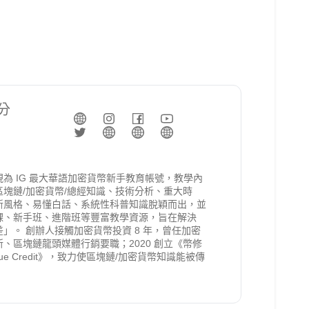
©
2026
. All rights reserved.
Powered by
HAVPPEN
v
1.3.141