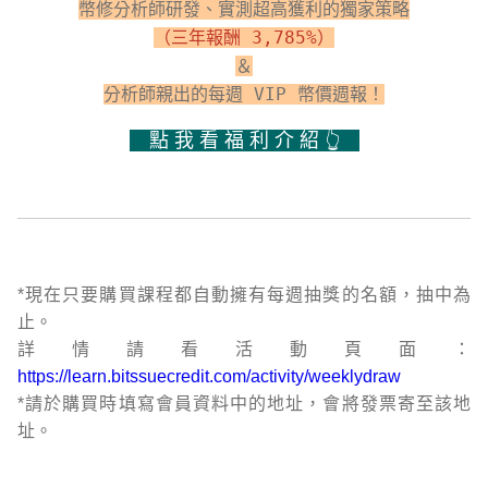
幣修分析師研發、
實測超高獲利
的
獨家策略
（三年報酬 3,785%）
＆
分析師親出的
每週 VIP 幣價週報！
點 我 看 福 利 介 紹 👆
*現在只要購買課程都自動擁有每週抽獎的名額，抽中為
止。
詳情請看活動頁面：
https://learn.bitssuecredit.com/activity/weeklydraw
*請於購買時填寫會員資料中的地址，會將發票寄至該地
址。